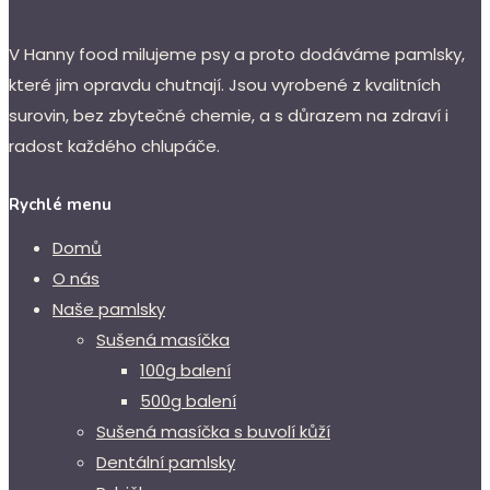
V Hanny food milujeme psy a proto dodáváme pamlsky,
které jim opravdu chutnají. Jsou vyrobené z kvalitních
surovin, bez zbytečné chemie, a s důrazem na zdraví i
radost každého chlupáče.
Rychlé menu
Domů
O nás
Naše pamlsky
Sušená masíčka
100g balení
500g balení
Sušená masíčka s buvolí kůží
Dentální pamlsky