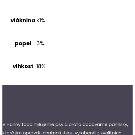
vláknina
<1%
popel
3%
vlhkost
18%
V Hanny food milujeme psy a proto dodáváme pamlsky,
které jim opravdu chutnají. Jsou vyrobené z kvalitních