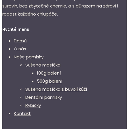
surovin, bez zbytečné chemie, a s důrazem na zdraví i
radost každého chlupáče.
Rychlé menu
Domů
O nás
Naše pamlsky
Sušená masíčka
100g balení
500g balení
Sušená masíčka s buvolí kůží
Dentální pamlsky
Rybičky
Kontakt