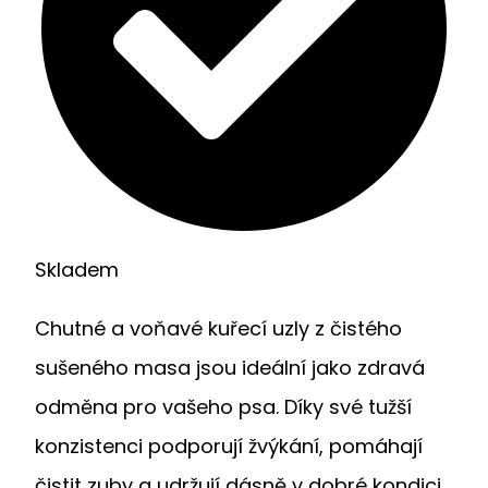
Skladem
Chutné a voňavé kuřecí uzly z čistého
sušeného masa jsou ideální jako zdravá
odměna pro vašeho psa. Díky své tužší
konzistenci podporují žvýkání, pomáhají
čistit zuby a udržují dásně v dobré kondici.