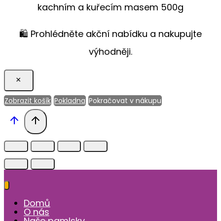
kachním a kuřecím masem 500g
🛍️ Prohlédněte akční nabídku a nakupujte
výhodněji.
×
Zobrazit košík
Pokladna
Pokračovat v nákupu
Domů
O nás
Naše pamlsky