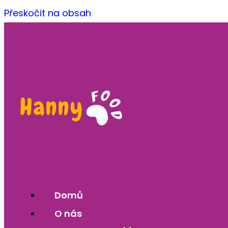
Přeskočit na obsah
Domů
O nás