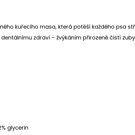
ého kuřecího masa, která potěší každého psa stře
 dentálnímu zdraví – žvýkáním přirozeně čistí zuby
2% glycerin