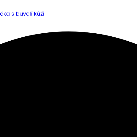
ka s buvolí kůží