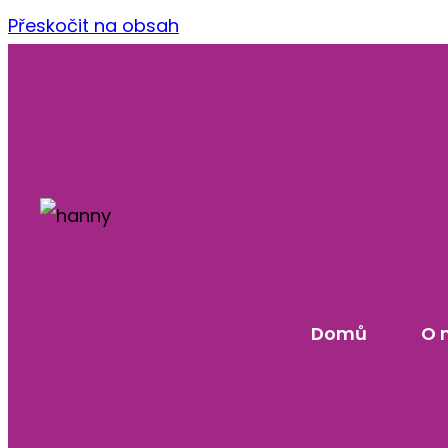
Přeskočit na obsah
Domů
O 