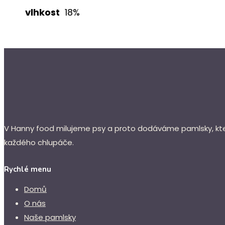
vlhkost
18%
V Hanny food milujeme psy a proto dodáváme pamlsky, které
každého chlupáče.
Rychlé menu
Domů
O nás
Naše pamlsky