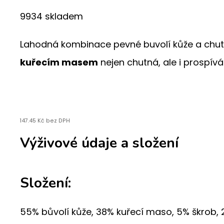
9934 skladem
Lahodná kombinace pevné buvolí kůže a chutn
kuřecím masem
nejen chutná, ale i prospívá
147.45
Kč
bez DPH
Výživové údaje a složení
Složení:
55% bůvolí kůže, 38% kuřecí maso, 5% škrob, 